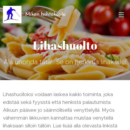
Mikon hiihtokoulu
Lihashuolto
Älä unohda tätä! Se on herkkua lihaksille!
Lihashuolloksi voidaan laskea kaikki toiminta, joka
edistää sekä fyysistä että henkistä palautumista.
Alkuun pääsee jo säännöllisellä venyttelyllä. Myös
vähemmän liikkuvien kannattaa muistaa venytellä
lihaksiaan silloin tällöin. Lue lisää alla olevasta linkistä