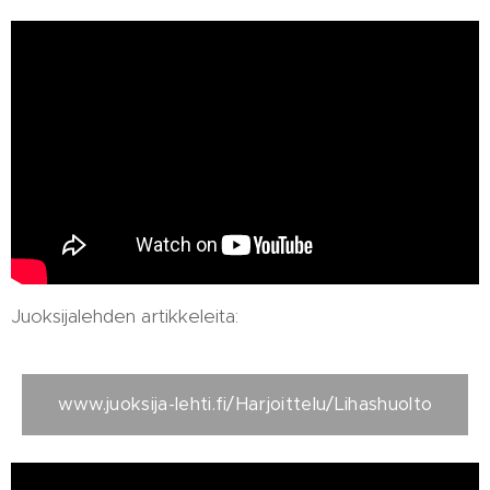
Juoksijalehden artikkeleita:
www.juoksija-lehti.fi/Harjoittelu/Lihashuolto