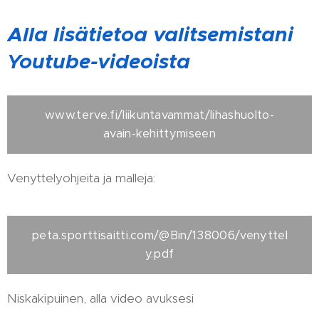
Alla lisätietoa valitsemistani
Youtube-videoista
www.terve.fi/liikuntavammat/lihashuolto-
avain-kehittymiseen
Venyttelyohjeita ja malleja:
peta.sporttisaitti.com/@Bin/138006/venyttel
y.pdf
Niskakipuinen, alla video avuksesi